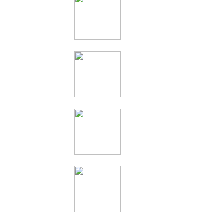
11月8日-9日
2008首届昆山地产精英
查看详情>>
8月5日-7日
首届昆山地产届黑8台球
查看详情>>
5月25日
昆山诺亚地产网地产经
查看详情>>
4月22日
骑士酒吧“地产经理人PU
查看详情>>