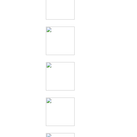
地产精英欢聚一堂 共襄
查看详情>>
2010点燃地产人的激情
第2届昆山科博馆＆昆
查看详情>>
2009年3月
首届昆山诺亚地产网杯
查看详情>>
11月26日-27日
2008首届昆山地产精
查看详情>>