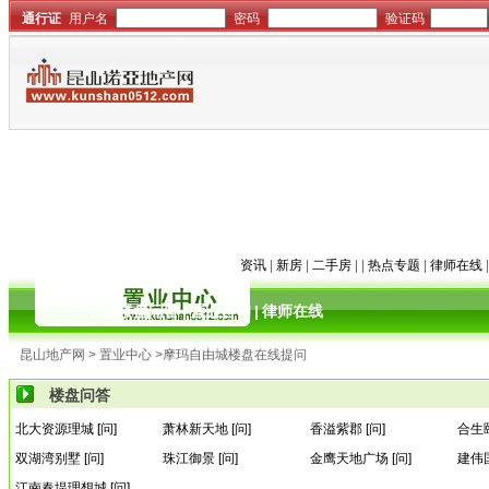
资讯
|
新房
|
二手房
| |
热点专题
|
律师在线
在线楼盘问答
|
置业咨询
|
律师在线
昆山地产网 > 置业中心 >摩玛自由城楼盘在线提问
楼盘问答
北大资源理城 [问]
萧林新天地 [问]
香溢紫郡 [问]
合生颐
双湖湾别墅 [问]
珠江御景 [问]
金鹰天地广场 [问]
建伟国
江南春堤理想城 [问]