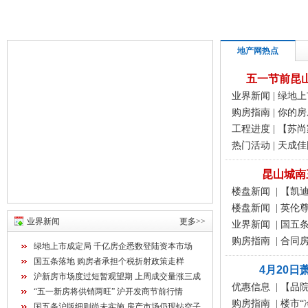
楼盘新闻
|
【金瑭
3月份沪新房价环比涨3.2% 涨幅列全国第一
工程进度
|
英伦尊
银监会要求银行信贷支持扩大内需 意料之中的
建伟新世
工程进度
|
【和风
业界新闻
|
沪新
楼盘新闻
|
预防H
购房指南
|
卖房遇
昆山诺亚地产网提供及时的新房信息
楼盘动态
热门活动
工程进度
更多>>