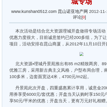
城专场
www.kunshan0512.com
昆山诺亚地产网
2012-11-
评论[
0
]
本次活动是结合北大资源理城开盘做得专场活动
优惠力度很大，目前诚意签约已经200多组，为了
项目，活动安排在昆山商厦，从2012年11月10日
北大资源•理城丹景苑推出有85 m2精致两房、89 m
优雅三房，采用新古典主义风格，户型布局合理，
100多米，边套面宽达4米，4700元/m2起。
丹景苑此次开盘，四重盛惠累计享用，诚意金200
用券享受6000元/套优惠；开盘当天认购时享150
享50元/平米的优惠；开盘当天，更有万元好礼相赠