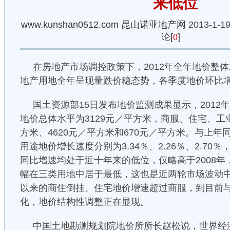
来低位
www.kunshan0512.com
昆山诺亚地产网
2013-1-19
论[
0
]
在房地产市场调控政策下，2012年全年地价整
地产用地全年呈现量跌价稳态势，各季度地价环比
国土资源部15日发布地价监测成果显示，2012
地价总体水平为3129元／平方米，商服、住宅、工业
方米、4620元／平方米和670元／平方米。与上
用途地价增长速度分别为3.34％、2.26％、2.7
同比增速均处于近十年来的低位，仅略高于2008
幅在三类用地中居于最低，这也是近两轮市场波动中
以来的商住倒挂、住宅地价增速超过商服，到目前
化，地价结构性调整正在显现。
中国土地勘测规划院地价所所长赵松说，世界经