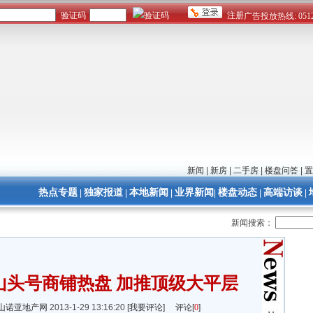
新闻
|
新房
|
二手房
|
楼盘问答
|
置
热点专题
独家报道
本地新闻
业界新闻
楼盘动态
高端访谈
|
|
|
|
|
|
新闻搜索：
山头号商铺热盘 加推顶级大平层
山诺亚地产网
2013-1-29 13:16:20
[我要评论]
评论[
0
]