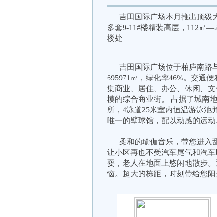
吉田国际广场本月推出顶级
多套
9-11#
楼精装高层，
112
㎡—
楼处
吉田国际广场位于柏庐南路
695971
㎡，绿化率
46%
。交通便
集商业、居住、办公、休闲、文
模的综合商业街。
占据了城南
所，
4
泳道
25
米室内恒温游泳池
唯一的壁球馆，配以动感的运动
柔和的瑜伽音乐，带您进入
让小区再也不受汽车尾气和汽车
耍，老人在地面上悠闲地散步。
恼。超大的栋距，时刻带给您阳