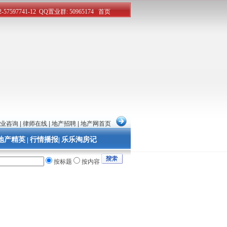
业咨询
|
律师在线
|
地产招聘
|
地产网首页
地产精英
行情播报
乐乐淘房记
|
|
按标题
按内容