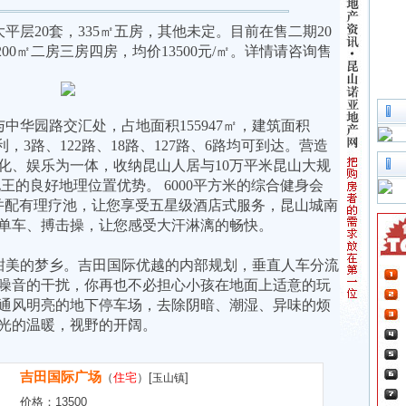
大平层
20
套，
335
㎡五房，其他未定。目前在售二期
20
200
㎡二房三房四房，均价
13500
元
/
㎡。
详情请咨询售
与中华园路交汇处，占地面积
155947
㎡，建筑面积
利，
3
路、
122
路、
18
路、
127
路、
6
路均可到达。营造
化、娱乐为一体，收纳昆山人居与
10
万平米昆山大规
地王的良好地理位置优势。
6000
平方米的综合健身会
并配有理疗池，让您享受五星级酒店式服务，昆山城南
单车、搏击操，让您感受大汗淋漓的畅快。
甜美的梦乡。吉田国际优越的内部规划，垂直人车分流
噪音的干扰，你再也不必担心小孩在地面上适意的玩
通风明亮的地下停车场，去除阴暗、潮湿、异味的烦
光的温暖，视野的开阔。
吉田国际广场
（
住宅
）[
]
玉山镇
价格：
13500