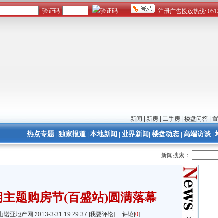
新闻
|
新房
|
二手房
|
楼盘问答
|
置
热点专题
独家报道
本地新闻
业界新闻
楼盘动态
高端访谈
|
|
|
|
|
|
新闻搜索：
5期主题购房节(百盛站)圆满落幕
山诺亚地产网
2013-3-31 19:29:37
[我要评论]
评论[
0
]