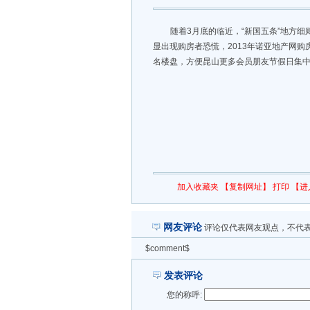
随着3月底的临近，“新国五条”地方
显出现购房者恐慌，2013年诺亚地产网购
名楼盘，方便昆山更多会员朋友节假日集
加入收藏夹
【复制网址】
打印
【进
网友评论
评论仅代表网友观点，不代
$comment$
发表评论
您的称呼: