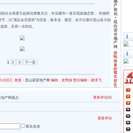
细则的出台再度引起舆论密集关注，年后楼市一直呈现发烧态势， 市场明
房节，以“满足会员需求”为宗旨，集专业、规范、全方位展示昆山各大知
中选房、买房一次到位。
1
2
3
下一页
入社区】
来源：
昆山诺亚地产网
编辑：史秀娟 责任编辑：谢泽飞
更多评论
(
0
)
表地产网观点
更多评论
匿名发表