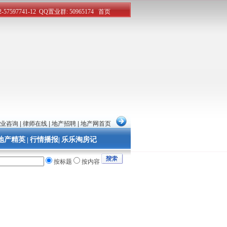
业咨询
|
律师在线
|
地产招聘
|
地产网首页
地产精英
行情播报
乐乐淘房记
|
|
按标题
按内容