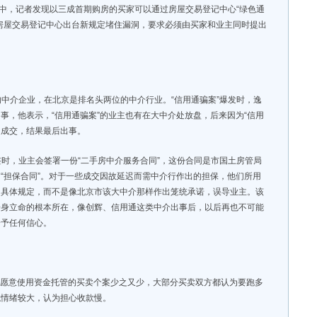
道中，记者发现以三成首期购房的买家可以通过房屋交易登记中心“绿色通
房屋交易登记中心出台新规定堵住漏洞，要求必须由买家和业主同时提出
中介企业，在北京是排名头两位的中介行业。“信用通骗案”爆发时，逸
事，他表示，“信用通骗案”的业主也有在大中介处放盘，后来因为“信用
处成交，结果最后出事。
时，业主会签署一份“二手房中介服务合同”，这份合同是市国土房管局
“担保合同”。对于一些成交因故延迟而需中介行作出的担保，他们所用
出具体规定，而不是像北京市该大中介那样作出笼统承诺，误导业主。该
安身立命的根本所在，像创辉、信用通这类中介出事后，以后再也不可能
给予任何信心。
，愿意使用资金托管的买卖个案少之又少，大部分买卖双方都认为要跑多
触情绪较大，认为担心收款慢。