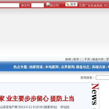
新闻
|
新房
|
二手房
|
楼盘问答
|
置
热点专题
独家报道
本地新闻
业界新闻
楼盘动态
高端访谈
|
|
|
|
|
|
新闻搜索：
家 业主要步步留心 提防上当
山诺亚地产网
2013-4-11 9:19:56
[我要评论]
评论[
0
]