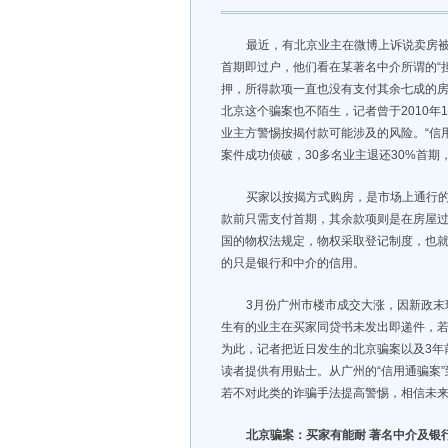
最近，有北京业主在微博上诉说卖房
首期即过户，他们看在某著名中介所谓的“
押，所得款项一直也没有支付其余七成的房
北京这个骗案也不陌生，记者曾于2010年
业主方警惕按揭付款可能涉及的风险。“信用
案件成功侦破，30多名业主退还30%首期
买家以按揭方式购房，是市场上通行
款前只需支付首期，其余款项则是在房屋过
国的物权法规定，物权采取登记制度，也
的只是银行和中介的信用。
3月份广州市楼市成交大涨，因新政
生有的业主在买家同贷书未发出即递件，若
为此，记者把近日发生的北京骗案以及3年
读者提供有用贴士。从广州的“信用通骗案
若不对此类的诈骗手法提高警惕，相信未
北京骗案：买家有能耐 著名中介及银