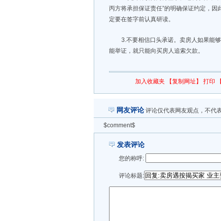
丙方将承担保证责任”的明确保证约定，因
定要在签字前认真研读。
3.不要相信口头承诺。卖房人如果能
能举证，就只能向买房人追索欠款。
加入收藏夹
【复制网址】
打印
网友评论
评论仅代表网友观点，不代
$comment$
发表评论
您的称呼:
评论标题: