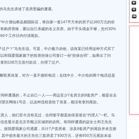
帖的马先生讲述了卖房受骗的遭遇。
中介酒仙桥晶都国际店，将自家一套147平方米的房子以360万元的价
有购房资格，要以自己亲戚的名义买房。由于手头现金不够，先付30%
60个工作日内付清尾款。
子过户？”马先生说。可是，中介极力劝他，说张某已经用这种方式买了
以和我爱我家旗下的投资担保公司签订一份“担保合同”，如果出了问
拿到108万元首付款后，办理了过户。
不断联系张某，对方一直不接听电话；去找中介，中介给的两个电话还是
同样遭遇的，不止自己一人——周边至少7名房主的9套房产，都是在去
店和望京网络1号店，以这种流程卖给了张某，都没有拿到尾款。
房人，他们至今没有见过，合同签字都是由张某签在“代理人”一栏。马
份信息显示是北京市顺义区城郊的农民。有同样遭遇的赵女士和王先生
。据我爱我家公司透露，共计7户卖房者、涉及9套房产的尾款并未交接
。其中损失最大的王先生三套房卖了930万元，还有650万元尾款未追