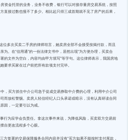
手房资金托管的业务，业务不收费，银行可以对接存量房交易系统，按照
双方直接过数也慢不了多少。相比起只得三成首期就不见了房产的后果，
。这位多次买卖二手房的律师坦言，她卖房全部不会接受按揭付款，而且
亲为。在“信用通”的一份法律文书中，居然出现“为方便办理，买卖合
署的文件为空白，内容均由甲方填写”等字句。这位律师表示，我国房地
此她要求买家在过户前把所有款项支付完毕。
件中，买方抓住中介公司急于促成交易挣取中介费的心理，利用中介公司
公司而放松警惕。卖房人轻信经纪人口头承诺或暗示，没有认真研读合同
要原因，一定要引以为戒。
民事行为应学会负责任。拿这次事件来说，为降低风险，买卖双方交易前
对擅自更改流程多个心眼。
，三方签署的交易保障服务合同内容并没有“买方如果不能按时支付尾款，