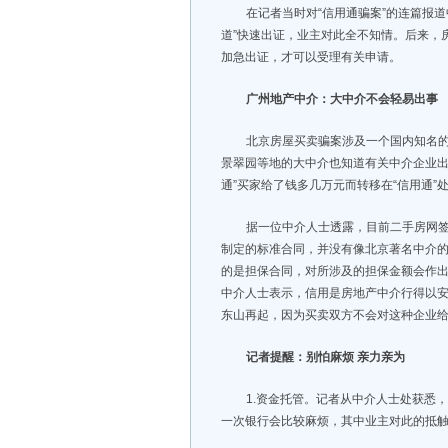
在记者当时对“信用通骗案”的连篇报
道”快速出证，业主对此全不知情。后来，
加急出证，才可以受理有关申请。
广州地产中介：大中介不会轻易出事
北京房屋买卖骗案涉及一个国内知名的
景翠园等地的大中介也知道有关中介企业出
通”买家给了钱多几万元而转移在“信用通”
据一位中介人士透露，目前二手房网签
制定的标准合同，并没有像北京著名中介的
的是担保合同，对所涉及的担保金额会作
中介人士表示，信用是房地产中介行得以
东山再起，因为买卖双方不会对这种企业
记者提醒：别怕麻烦 亲力亲为
1.资金托管。记者从中介人士处获悉
一次银行会比较麻烦，其中业主对此的抵