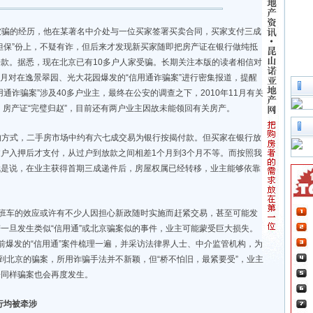
被骗的经历，他在某著名中介处与一位买家签署买卖合同，买家支付三成
担保”份上，不疑有诈，但后来才发现新买家随即把房产证在银行做纯抵
款。据悉，现在北京已有10多户人家受骗。长期关注本版的读者相信对
1月对在逸景翠园、光大花园爆发的“信用通诈骗案”进行密集报道，提醒
通诈骗案”涉及40多户业主，最终在公安的调查之下，2010年11月有关
，房产证“完璧归赵”，目前还有两户业主因故未能领回有关房产。
的方式，二手房市场中约有六七成交易为银行按揭付款。但买家在银行放
户入押后才支付，从过户到放款之间相差1个月到3个月不等。而按照我
就是说，在业主获得首期三成递件后，房屋权属已经转移，业主能够依靠
末班车的效应或许有不少人因担心新政随时实施而赶紧交易，甚至可能发
一旦发生类似“信用通”或北京骗案似的事件，业主可能蒙受巨大损失。
前爆发的“信用通”案件梳理一遍，并采访法律界人士、中介监管机构，为
”到北京的骗案，所用诈骗手法并不新颖，但“桥不怕旧，最紧要受”，业主
来同样骗案也会再度发生。
行均被牵涉