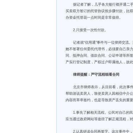
据记者了解，几乎各大银行都开通二
买卖双方签订的托管协议按步骤付款，比
办资金托管花一点时间是非常值得。
2.只接受一次性付款。
记者就“信用通”事件与一位律师交流
她不签署任何委托代理书，必须要自己亲力
同、抵押合同、借款合同、公证申请等所签
产实行登记制度，产权过户即属他人，故
律师提醒：严守流程细看合同
北京市律师表示，从目前看，此次事
帮助游说卖房人，致使卖房人因相信中介
内容而草率签约，也是导致房产丢失的重
1.事先了解相关流程。公民对自己的
应当通过政府网站等途径了解正规流程，
2.认真研读合同再签字。这次事件中