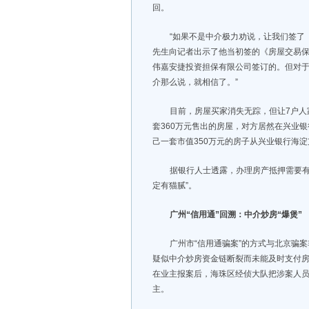
回。
“如果不是中介极力劝说，让我们签了
先生向记者出示了他当初签的《房屋交易
伟嘉安捷投资担保有限公司签订的。但对于
介那么说，就相信了。”
目前，房屋买家消失无踪，但让7户
套360万元售出的房屋，对方居然在兴业银
己一套市值350万元的房子从兴业银行海淀
据银行人士透露，办理房产抵押需要有
定有猫腻”。
广州“信用通”回溯：中介炒房“爆煲”
广州市“信用通骗案”的方式与北京骗
疑似中介炒房资金链断裂而未能及时支付
在业主报案后，海珠区经侦大队把涉案人员
主。