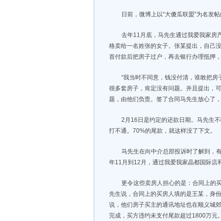
日前，微博上以“大傻瓜联盟”为名发
去年11月底，马先生通过我爱我家房产
格卖给一名姓张的女子。张某提出，自己没
首付款后把房子过户，再去银行办理抵押，
“我当时不同意，钱没付清，谁敢把房
很多套房子，肯定没有问题。并且提出，可
题，由他们负责。签了合同马先生放心了，
2月16日是约定的还款日期。马先生
打不通。70%的尾款，就这样没了下文。
马先生在向中介总部投诉时了解到，有
年11月到12月，通过我爱我家晶都国际
更令这些卖房人担心的是：合同上的买
先生说，合同上的买房人填的是王某，身
说，他们房子买主的通讯地址也在顺义城郊
完成，买方违约未支付尾款超过1800万元