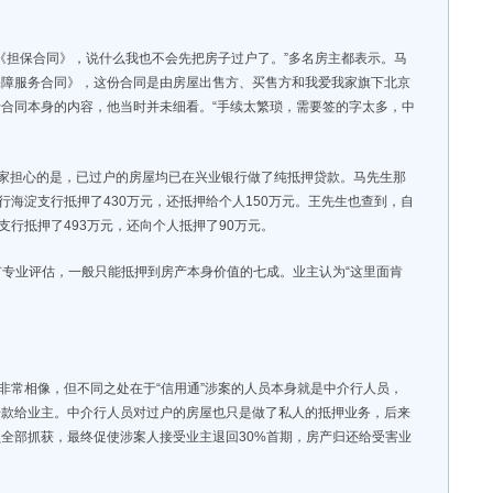
《担保合同》，说什么我也不会先把房子过户了。”多名房主都表示。马
保障服务合同》，这份合同是由房屋出售方、买售方和我爱我家旗下北京
合同本身的内容，他当时并未细看。“手续太繁琐，需要签的字太多，中
人家担心的是，已过户的房屋均已在兴业银行做了纯抵押贷款。马先生那
行海淀支行抵押了430万元，还抵押给个人150万元。王先生也查到，自
支行抵押了493万元，还向个人抵押了90万元。
专业评估，一般只能抵押到房产本身价值的七成。业主认为“这里面肯
案非常相像，但不同之处在于“信用通”涉案的人员本身就是中介行人员，
房款给业主。中介行人员对过户的房屋也只是做了私人的抵押业务，后来
全部抓获，最终促使涉案人接受业主退回30%首期，房产归还给受害业