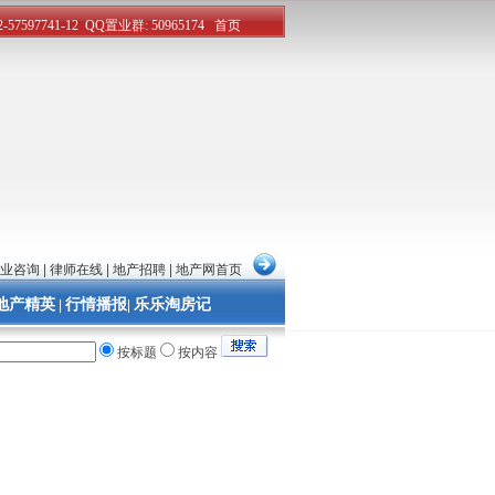
业咨询
|
律师在线
|
地产招聘
|
地产网首页
地产精英
行情播报
乐乐淘房记
|
|
按标题
按内容