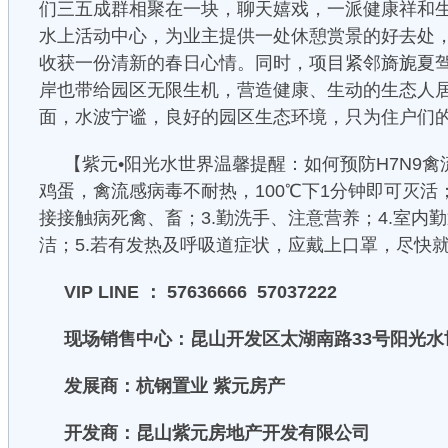
们三五成群相聚在一块，聊天嬉戏，一派健康祥和生机
水上活动中心，为业主提供一处休憩赏景的好去处
收获一份清新的春日心情。同时，项目紧邻旖旎夏驾
岸也带给园区无限生机，营造健康、生动的生态人
面，水波宁谧，良好的园区生态环境，只为住户们
【紫元•阳光水世界温馨提醒：如何预防H7N9禽
鸡蛋，禽流感病毒不耐热，100℃下1分钟即可灭活
接接触病死禽、畜；3.勤洗手、注意营养；4.室内
洁；5.若有发热及呼吸道症状，应戴上口罩，尽快
VIP LINE ： 57636666 57037222
现场销售中心：昆山开发区太湖南路33号阳光水
发展商：杭钢置业 紫元房产
开发商：昆山紫元房地产开发有限公司