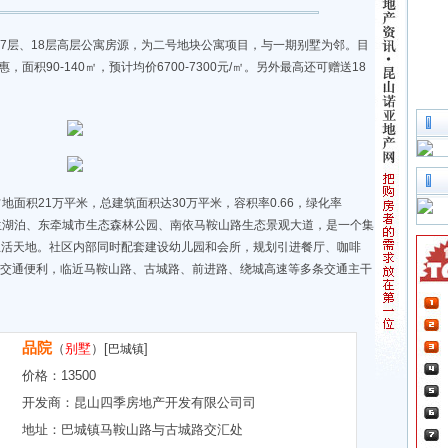
栋17层、18层高层公寓房源，为二号地块公寓项目，与一期别墅为邻。目
，面积90-140㎡，预计均价6700-7300元/㎡。另外最高还可赠送18
面积21万平米，总建筑面积达30万平米，容积率0.66，绿化率
生湖泊、东牵城市生态森林公园、南依马鞍山路生态景观大道，是一个集
生活天地。社区内部同时配套建设幼儿园和会所，规划引进餐厅、咖啡
边交通便利，临近马鞍山路、古城路、前进路、绕城高速等多条交通主干
品院
（
别墅
）[
]
巴城镇
价格：
13500
开发商：
昆山四季房地产开发有限公司司
地址：
巴城镇马鞍山路与古城路交汇处