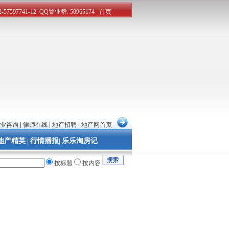
业咨询
|
律师在线
|
地产招聘
|
地产网首页
地产精英
行情播报
乐乐淘房记
|
|
按标题
按内容