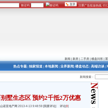
新闻
|
新房
|
二手房
|
楼盘问答
|
置
热点专题
独家报道
本地新闻
业界新闻
楼盘动态
高端访谈
|
|
|
|
|
|
新闻搜索：
别墅生态区 预约2千抵2万优惠
山诺亚地产网
2013-4-13 9:48:59
[我要评论]
评论[
0
]