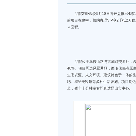
品院2期•观悦5月18日将开盘推出4
前项目在建中，预约办理VIP享2千抵2万优惠
㎡面积。
品院位于马鞍山路与古城路交界处，占地
40%。项目周边风景秀丽，西临傀儡湖原
生态资源、人文环境、建筑特色于一体的
吧、SPA美容馆等多种生活设施。项目周
道，驱车十分钟左右即直达昆山市中心。