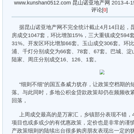
www.kunshan0512.com
昆山诺亚地产网
2013-4-1
评论[
0
]
据昆山诺亚地产网不完全统计截止4月14日起，昆山楼
房成交1047套，环比增加15%，三大重镇成交59
31%。开发区环比增加66套。玉山成交306套。环
浦、千灯分别成交为66套、78套、67套。巴城、淀
陆家、周庄分别成交16、126、1套。
“细则不细”的国五条威力犹存，让政策空档期的短
落。与此同时，多地公积金贷款政策却仍在频频收
回落，
上周成交最高的是万家汇，乡镇部分表现不错，
项目也或多或少的有优惠政策，定价也是非常的谨
产政策细则的陆续出台很多购房朋友表现出一定的