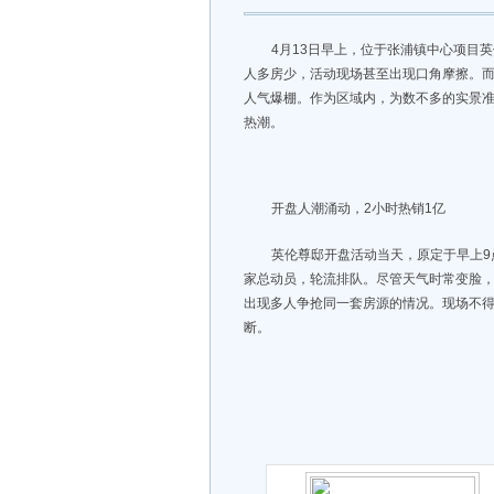
4月13日早上，位于张浦镇中心项目
人多房少，活动现场甚至出现口角摩擦。
人气爆棚。作为区域内，为数不多的实景
热潮。
开盘人潮涌动，2小时热销1亿
英伦尊邸开盘活动当天，原定于早上
家总动员，轮流排队。尽管天气时常变脸
出现多人争抢同一套房源的情况。现场不
断。