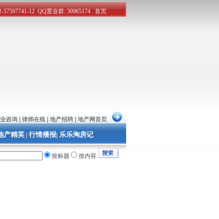
业咨询
|
律师在线
|
地产招聘
|
地产网首页
地产精英
行情播报
乐乐淘房记
|
|
按标题
按内容