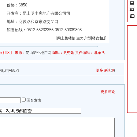
价格：
6850
开发商：
昆山明丰房地产有限公司司
地址：
商鞅路和京东路交叉口
销售热线：0512-55232355 0512-50339898
|
|
|
网上售楼部
主力户型
楼盘相册
入社区】
来源：
昆山诺亚地产网
编辑：史秀娟 责任编辑：谢泽飞
更多评论
(
0
)
表地产网观点
更多评论
匿名发表