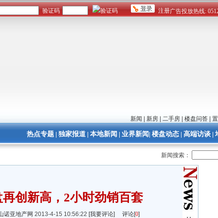
新闻
|
新房
|
二手房
|
楼盘问答
|
置
热点专题
独家报道
本地新闻
业界新闻
楼盘动态
高端访谈
|
|
|
|
|
|
新闻搜索：
盘再创新高，2小时劲销百套
山诺亚地产网
2013-4-15 10:56:22
[我要评论]
评论[
0
]