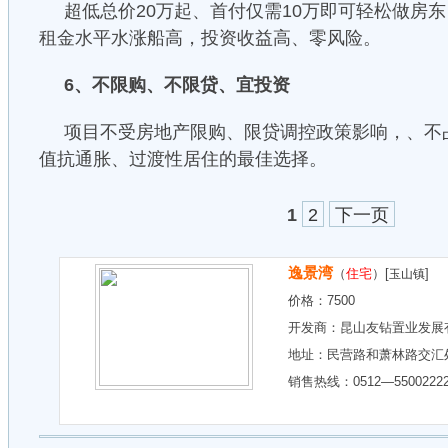
超低总价20万起、首付仅需10万即可轻松做房
租金水平水涨船高，投资收益高、零风险。
6、不限购、不限贷、宜投资
项目不受房地产限购、限贷调控政策影响，、不
值抗通胀、过渡性居住的最佳选择。
1
2
下一页
逸景湾
（
住宅
）[
]
玉山镇
价格：
7500
开发商：
昆山友钻置业发展
地址：
民营路和萧林路交汇
销售热线：0512—5500222