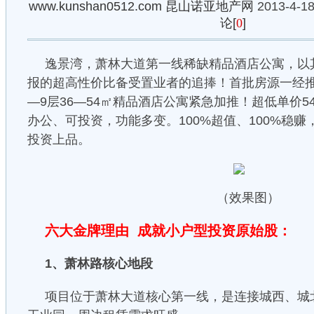
www.kunshan0512.com
昆山诺亚地产网
2013-4-18
论[
0
]
逸景湾，萧林大道第一线稀缺精品酒店公寓，以
报的超高性价比备受置业者的追捧！首批房源一经推
—9层36—54㎡精品酒店公寓紧急加推！超低单价5
办公、可投资，功能多变。100%超值、100%稳赚
投资上品。
（效果图）
六大金牌理由 成就小户型投资原始股：
1、萧林路核心地段
项目位于萧林大道核心第一线，是连接城西、城