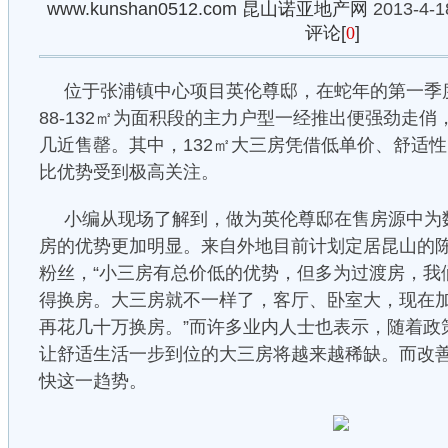
www.kunshan0512.com
昆山诺亚地产网
2013-4-1
评论[
0
]
位于张浦镇中心项目英伦尊邸，在蛇年的第一季
88-132㎡为面积段的主力户型一经推出便强劲走
几近售罄。其中，132㎡大三房凭借低单价、舒适
比优势受到极高关注。
小编从现场了解到，做为英伦尊邸在售房源中为
房的优势更加明显。来自外地目前计划定居昆山的
粉丝，“小三房有总价低的优势，但多为过渡房，我
得换房。大三房就不一样了，客厅、卧室大，现在
再花几十万换房。”而许多业内人士也表示，随着政
让舒适生活一步到位的大三房将越来越稀缺。而改
快这一趋势。