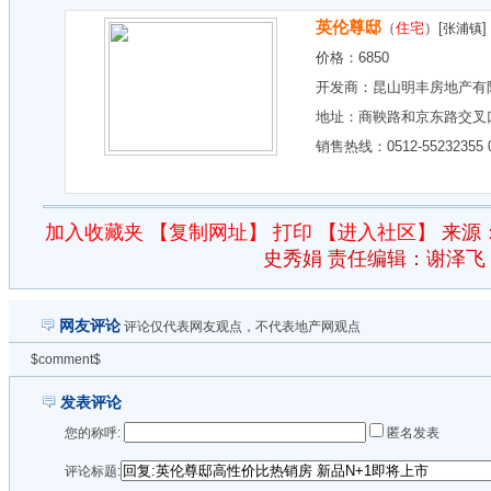
英伦尊邸
（
住宅
）[
]
张浦镇
价格：
6850
开发商：
昆山明丰房地产有
地址：
商鞅路和京东路交叉
销售热线：0512-55232355 0
加入收藏夹
【复制网址】
打印
【进入社区】
来源
史秀娟 责任编辑：谢泽飞
网友评论
评论仅代表网友观点，不代表地产网观点
$comment$
发表评论
您的称呼:
匿名发表
评论标题: