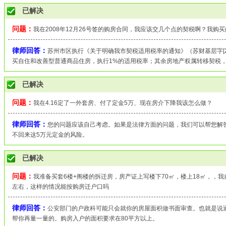
已解决
问题：
我在2008年12月26号签的购房合同，我应该交几个点的契税啊？我购买
律师回答：
苏州市区执行《关于明确我市契税适用税率的通知》（苏财基层字[200
买自住和改善型普通商品住房，执行1%的适用税率；其余房地产权属转移契税，
已解决
问题：
我在4.16定了一外套房、付了定金5万、现在房介下降我该怎么做？
律师回答：
您的问题应该自己考虑。如果是法律方面的问题，我们可以帮您解
不回来这5万元定金的风险。
已解决
问题：
我准备买套6楼+阁楼的拆迁房，房产证上写楼下70㎡，楼上18㎡，，我自
左右，这样的情况能按购房迁户口吗
律师回答：
公安部门的户政科可能只会就你的房屋面积做书面审查。也就是说
帮你再量一量的。购房入户的面积要求在80平方以上。